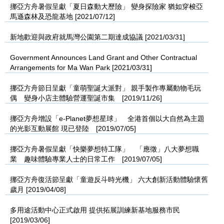
挪亞方舟暑假呈獻「夏日森動大歷險」 變身探險家 猶如穿梭亞
馬遜森林及恐龍基地 [2021/07/12]
新地歡迎與政府就馬灣公園第二期達成協議 [2021/03/31]
Government Announces Land Grant and Other Contractual
Arrangements for Ma Wan Park [2021/03/31]
挪亞方舟節日呈獻「童萌聖誕大派對」 親手製作專屬動物毛玩
偶 變身小店主體驗營運聖誕市集 [2019/11/26]
挪亞方舟增設「e-Planet夢想星球」 全港首個以大自然為主題
的光影互動展館 現已登陸 [2019/07/05]
挪亞方舟暑假呈獻「快樂夢想特工隊」 「應徵」八大夢想職
業 趣味體驗專業人士的日常工作 [2019/07/05]
挪亞方舟復活節呈獻「童遊反斗時光機」 六大創新活動體驗懷舊
歲月 [2019/04/08]
多用途活動中心正式啟用 提供拓展訓練新基地服務市民
[2019/03/06]