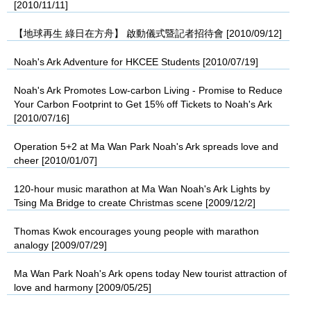
[2010/11/11]
【地球再生 綠日在方舟】 啟動儀式暨記者招待會 [2010/09/12]
Noah's Ark Adventure for HKCEE Students [2010/07/19]
Noah's Ark Promotes Low-carbon Living - Promise to Reduce
Your Carbon Footprint to Get 15% off Tickets to Noah's Ark
[2010/07/16]
Operation 5+2 at Ma Wan Park Noah's Ark spreads love and
cheer [2010/01/07]
120-hour music marathon at Ma Wan Noah's Ark Lights by
Tsing Ma Bridge to create Christmas scene [2009/12/2]
Thomas Kwok encourages young people with marathon
analogy [2009/07/29]
Ma Wan Park Noah's Ark opens today New tourist attraction of
love and harmony [2009/05/25]