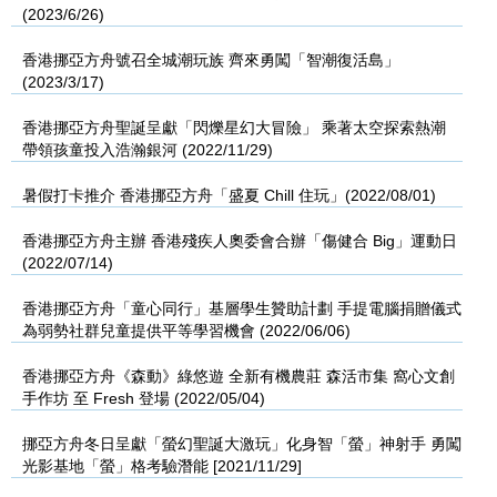
(2023/6/26)
香港挪亞方舟號召全城潮玩族 齊來勇闖「智潮復活島」
(2023/3/17)
香港挪亞方舟聖誕呈獻「閃爍星幻大冒險」 乘著太空探索熱潮
帶領孩童投入浩瀚銀河 (2022/11/29)
暑假打卡推介 香港挪亞方舟「盛夏 Chill 住玩」(2022/08/01)
香港挪亞方舟主辦 香港殘疾人奧委會合辦「傷健合 Big」運動日
(2022/07/14)
香港挪亞方舟「童心同行」基層學生贊助計劃 手提電腦捐贈儀式
為弱勢社群兒童提供平等學習機會 (2022/06/06)
香港挪亞方舟《森動》綠悠遊 全新有機農莊 森活市集 窩心文創
手作坊 至 Fresh 登場 (2022/05/04)
挪亞方舟冬日呈獻「螢幻聖誕大激玩」化身智「螢」神射手 勇闖
光影基地「螢」格考驗潛能 [2021/11/29]