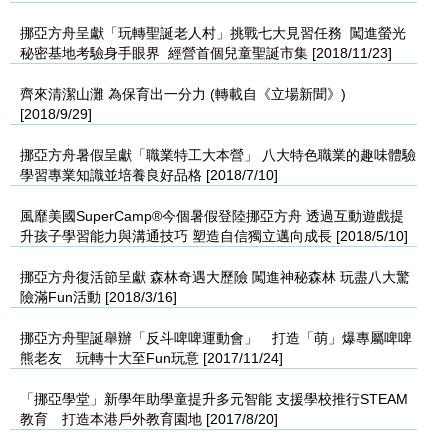
挪亞方舟呈獻「玩轉聖誕老人村」挑戰七大見習任務 闖進螢光
秘密基地考驗身手眼界 經營首個兒童聖誕市集 [2018/11/23]
齊來清潔山灘 為保育出一分力 (轉載自《立場新聞》)
[2018/9/29]
挪亞方舟暑假呈獻「職業特工大本營」 八大特色職業的趣味體驗
學習專業知識並培養良好品格 [2018/7/10]
風靡美國SuperCamp®今個暑假登陸挪亞方舟 透過互動遊戲提
升孩子學習能力與溝通技巧 塑造自信獨立邁向成長 [2018/5/10]
挪亞方舟復活節呈獻 森林奇遇大歷險 闖進神秘森林 玩盡八大驚
險滿Fun活動 [2018/3/16]
挪亞方舟聖誕舉辦「反斗啤啤運動會」 打造「萌」爆專屬啤啤
熊老友 玩轉十大至Fun玩意 [2017/11/24]
「挪亞學堂」新學年助學童提升多元智能 支援學校推行STEAM
教育 打造本港戶外教育園地 [2017/8/20]