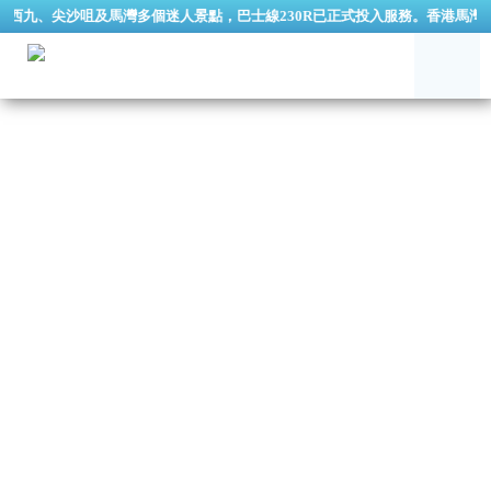
西九、尖沙咀及馬灣多個迷人景點，巴士線230R已正式投入服務。香港馬灣公園