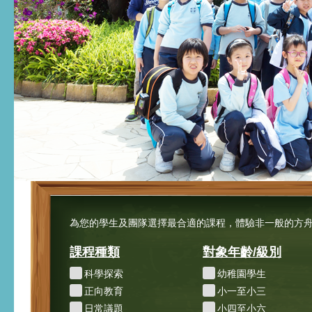
為您的學生及團隊選擇最合適的課程，體驗非一般的方舟
課程種類
對象年齡/級別
科學探索
幼稚園學生
正向教育
小一至小三
日常議題
小四至小六