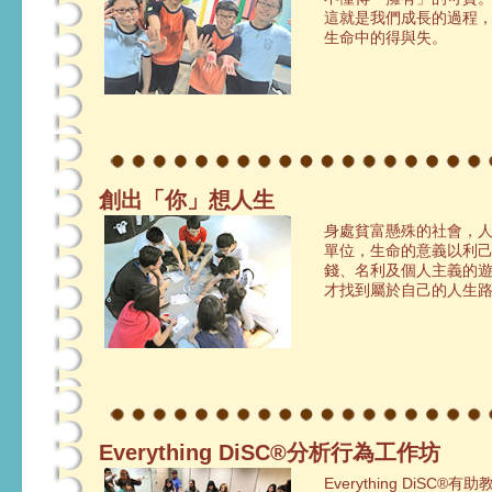
這就是我們成長的過程
生命中的得與失。
創出「你」想人生
身處貧富懸殊的社會，
單位，生命的意義以利
錢、名利及個人主義的遊
才找到屬於自己的人生路
Everything DiSC®分析行為工作坊
Everything DiS