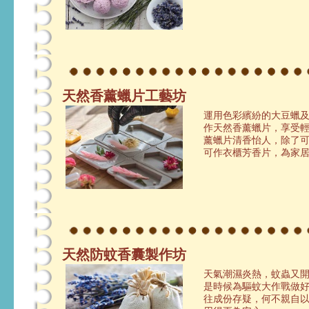
天然香薰蠟片工藝坊
運用色彩繽紛的大豆蠟
作天然香薰蠟片，享受
薰蠟片清香怡人，除了
可作衣櫃芳香片，為家
天然防蚊香囊製作坊
天氣潮濕炎熱，蚊蟲又
是時候為驅蚊大作戰做好
往成份存疑，何不親自