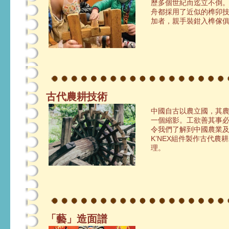
歷多個世紀而迄立不倒
舟都採用了近似的榫卯
加者，親手裝鉗入榫傢
古代農耕技術
中國自古以農立國，其
一個縮影。工欲善其事
令我們了解到中國農業
K’NEX組件製作古代
理。
「藝」造面譜