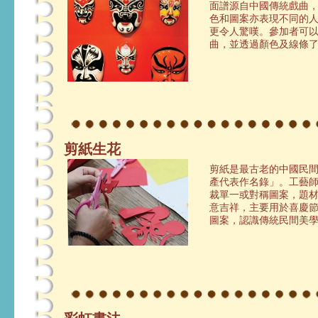
面譜源自中國傳統戲曲
色和圖案亦表現不同的
更令人驚嘆。參加者可
曲，並透過顏色及線條
剪紙生花
剪紙是最古老的中國民
產代表作名錄」。工藝
裁單一或對稱圖案，題
意吉祥，主要用於喜慶
圖案，認識傳統民間美