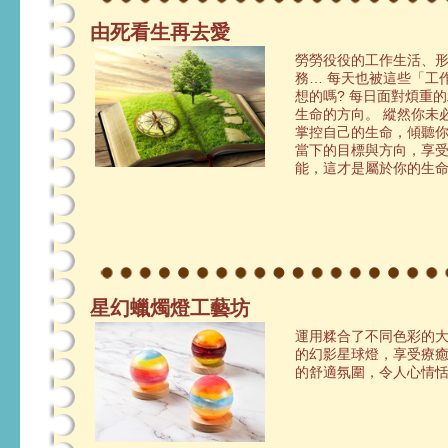
由死看生再去愛
勞勞役役的工作生活、
務… 每天也被這些「工
想的嗎? 每日面對煩重
生命的方向。 縱然你未
掌控自己的生命，傾聽
當下的目標與方向，享
能，這才是屬於你的生
星幻蠟燭燈工藝坊
運用糅合了不同色彩的
的幻影星球燈，享受療
的舒適氛圍，令人心情