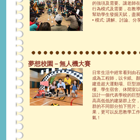
的強項及需要。讓老師
行為模式及需要，在教
幫助學生發掘天賦，盡
• 模式: 講解、討論、
夢想校園－無人機大賽
日常生活中經常看到由
成為工程師，以卡紙、
建造超大運動場、巨型
樓、學生宿舍、休閒室
設計一個代表學校的巨
高高低低的建築群上空
群的不同部分拍下照片
果，更可以反思教學工
氣！