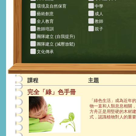
環境及自然保育
中學
藝術創意
成人
全人教育
教師
教師培訓
親子
團隊建立 (自我提升)
團隊建立 (減壓放鬆)
文化傳承
課程
主題
完全「綠」色手冊
「綠色生活」成為近年
物一直和人類息息相關
方舟正是用堅硬的木材
式，認識植物對人的重