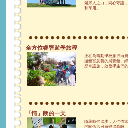
聚眾人之力，同心守護
和享用。
全方位睿智遊學旅程
正在為籌劃學校旅行而
過饒富意義的展覽館、
歷奇設施，啟發學生們
「情」朗的一天
隨著時代進步，人們依
的關係卻日漸變得疏離