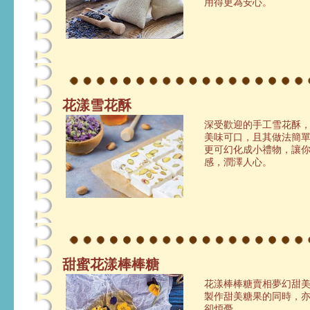
用得更為安心。
花漾雪花酥
深受歡迎的手工雪花酥
美味可口，且其做法簡
更可幻化成小禮物，讓
感，潤澤人心。
甜蜜花漾棒棒糖
花漾棒棒糖賣相夢幻甜
製作甜美糖果的同時，
卻煩憂。