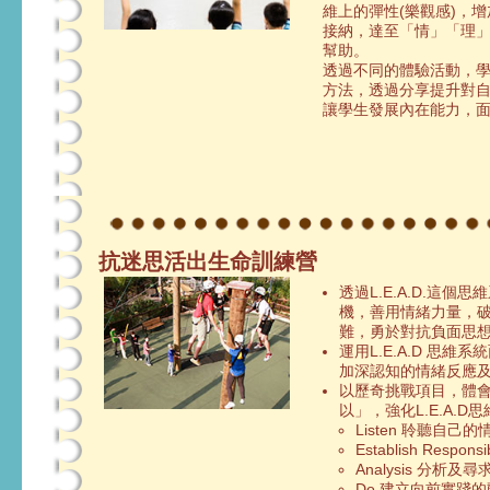
維上的彈性(樂觀感)，
接納，達至「情」「理
幫助。
透過不同的體驗活動，
方法，透過分享提升對
讓學生發展內在能力，
抗迷思活出生命訓練營
透過L.E.A.D.這
機，善用情緒力量，
難，勇於對抗負面思
運用L.E.A.D 思
加深認知的情緒反應
以歷奇挑戰項目，體
以」，強化L.E.A.
Listen 聆聽自己的
Establish Resp
Analysis 分析及
Do 建立向前實踐