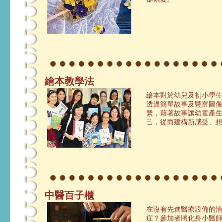
繪本教學法
繪本對於幼兒及初小學
透過簡單故事及豐富圖
繫，藉著故事讓幼童產
己，從而建構新感受、
中醫百子櫃
在沒有先進醫療設備的
症？參加者將化身小醫師