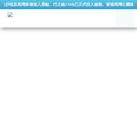
咀及馬灣多個迷人景點，巴士線230R已正式投入服務。香港馬灣公園挪亞方舟逢