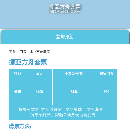
挪亞方舟套票
期待您蒞臨挪亞方舟
立即預訂
主頁
> 門票 - 挪亞方舟套票
挪亞方舟套票
類別
成人
小童及長者*
寵物門票
價錢
$198
$158
$50
持票可遊覽:
方舟博覽館
、
夢想星球
、
方舟花園
、
珍愛地球館
、
躍動天地
及
大自然公園
購票方法: