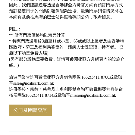
因此，我們建議遊客透過香港挪亞方舟官方網頁預訂門票方式
預訂指定日子的門票以確保能夠進場。最新門票銷售情況將在
本網頁及前往馬灣的巴士站與渡輪碼頭公佈，敬希留意。
附註：
** 所有門票價格均以港元計算
* 特惠門票適用於3歲至11歲小童、65歲或以上長者及由香港特
區政府 - 勞工及福利局簽發的「殘疾人士登記證」持有者。 (3
歲以下幼童免費入場)
(另有部分設施需要收費，詳情可參閱挪亞方舟網頁內的設施介
紹。)
旅遊同業查詢可致電挪亞方舟銷售團隊 (852)3411 8700或電郵
至
sales@noahsark.com.hk
註冊學校丶宗教丶慈善及非牟利團體查詢可致電挪亞方舟使命
拓展團隊(852)3411 8714或電郵至
mission@noahsark.com.hk
公司及團體查詢