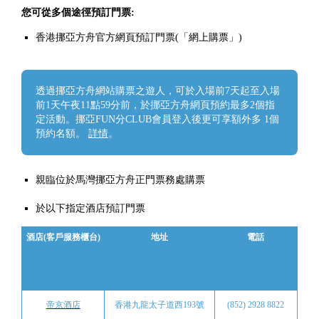
您可從多個途徑預訂門票:
香港挪亞方舟官方網頁預訂門票(「網上購票」)
透過挪亞方舟網站購票之遊人，可於入場前7天起至入場
前1天午夜11點59分前，於挪亞方舟網頁預約最多2個指
定活動。挪亞FUN分CLUB會員登入後更可享額外多 1個
預約名額。
詳情
。
親臨位於馬灣挪亞方舟正門票務處購票
於以下指定酒店預訂門票
酒店(客戶服務櫃台)
地址
電話
帝京酒店
香港九龍太子道西193號
(852) 2928 8822