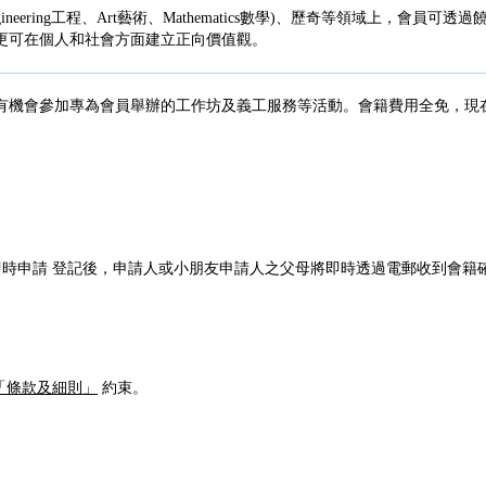
Engineering工程、Art藝術、Mathematics數學)、歷奇等領域上，會員可透
更可在個人和社會方面建立正向價值觀。
有機會參加專為會員舉辦的工作坊及義工服務等活動。會籍費用全免，現
時申請 登記後，申請人或小朋友申請人之父母將即時透過電郵收到會籍
「條款及細則」
約束。