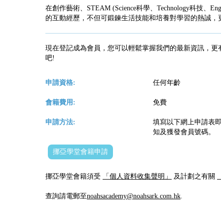
在創作藝術、STEAM (Science科學、Technology科技、
的互動經歷，不但可鍛鍊生活技能和培養對學習的熱誠，
現在登記成為會員，您可以輕鬆掌握我們的最新資訊，更
吧!
申請資格:
任何年齡
會籍費用:
免費
申請方法:
填寫以下網上申請表即
知及獲發會員號碼。
挪亞學堂會籍申請
挪亞學堂會籍須受
「個人資料收集聲明」
及計劃之有關
查詢請電郵至
noahsacademy@noahsark.com.hk
.