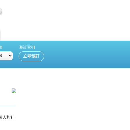
格
物
[預訂須知]
個人和社