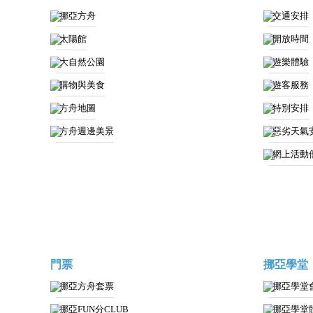
挪亞方舟
交通安排
太陽館
開放時間
大自然公園
遊樂體驗
購物與美食
遊客服務
方舟地圖
特別安排
方舟週邊美景
惡劣天氣
網上活動
門票
挪亞學堂
挪亞方舟套票
挪亞學堂
挪亞FUN分CLUB
挪亞學堂