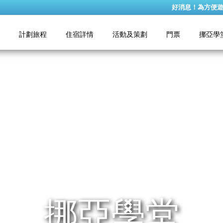
好消息！為方便遊客往返
計劃旅程
住宿詳情
活動及策劃
門票
挪亞學
挪亞學堂