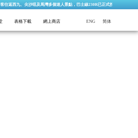
西九、尖沙咀及馬灣多個迷人景點，巴士線230R已正式投入服務。香港馬灣公園
堂
表格下載
網上商店
ENG
简体