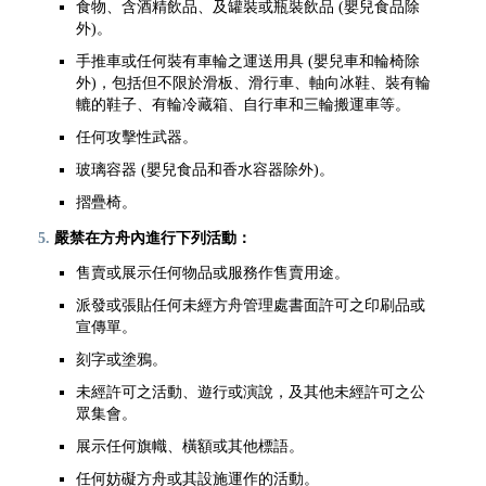
食物、含酒精飲品、及罐裝或瓶裝飲品 (嬰兒食品除
外)。
手推車或任何裝有車輪之運送用具 (嬰兒車和輪椅除
外)，包括但不限於滑板、滑行車、軸向冰鞋、裝有輪
轆的鞋子、有輪冷藏箱、自行車和三輪搬運車等。
任何攻擊性武器。
玻璃容器 (嬰兒食品和香水容器除外)。
摺疊椅。
嚴禁在方舟內進行下列活動：
售賣或展示任何物品或服務作售賣用途。
派發或張貼任何未經方舟管理處書面許可之印刷品或
宣傳單。
刻字或塗鴉。
未經許可之活動、遊行或演說，及其他未經許可之公
眾集會。
展示任何旗幟、橫額或其他標語。
任何妨礙方舟或其設施運作的活動。