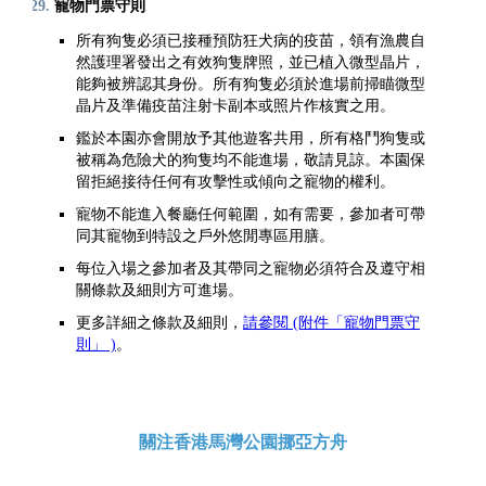
寵物門票守則
所有狗隻必須已接種預防狂犬病的疫苗，領有漁農自
然護理署發出之有效狗隻牌照，並已植入微型晶片，
能夠被辨認其身份。所有狗隻必須於進場前掃瞄微型
晶片及準備疫苗注射卡副本或照片作核實之用。
鑑於本園亦會開放予其他遊客共用，所有格鬥狗隻或
被稱為危險犬的狗隻均不能進場，敬請見諒。本園保
留拒絕接待任何有攻擊性或傾向之寵物的權利。
寵物不能進入餐廳任何範圍，如有需要，參加者可帶
同其寵物到特設之戶外悠閒專區用膳。
每位入場之參加者及其帶同之寵物必須符合及遵守相
關條款及細則方可進場。
更多詳細之條款及細則，
請參閱 (附件「寵物門票守
則」 )
。
關注香港馬灣公園挪亞方舟