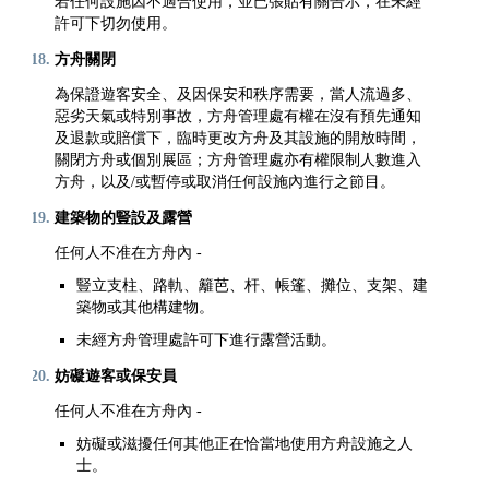
若任何設施因不適合使用，並已張貼有關告示，在未經
許可下切勿使用。
方舟關閉
為保證遊客安全、及因保安和秩序需要，當人流過多、
惡劣天氣或特別事故，方舟管理處有權在沒有預先通知
及退款或賠償下，臨時更改方舟及其設施的開放時間，
關閉方舟或個別展區；方舟管理處亦有權限制人數進入
方舟，以及/或暫停或取消任何設施內進行之節目。
建築物的豎設及露營
任何人不准在方舟內 -
豎立支柱、路軌、籬芭、杆、帳篷、攤位、支架、建
築物或其他構建物。
未經方舟管理處許可下進行露營活動。
妨礙遊客或保安員
任何人不准在方舟內 -
妨礙或滋擾任何其他正在恰當地使用方舟設施之人
士。