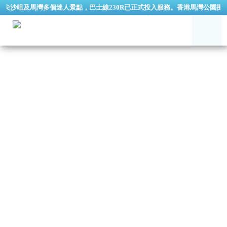
及馬灣多個迷人景點，巴士線230R已正式投入服務。香港馬灣公園挪亞方舟逢星