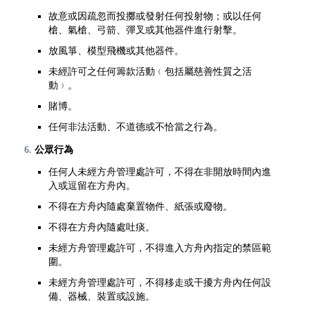
故意或因疏忽而投擲或發射任何投射物；或以任何
槍、氣槍、弓箭、彈叉或其他器件進行射擊。
放風箏、模型飛機或其他器件。
未經許可之任何籌款活動﹙包括屬慈善性質之活
動﹚。
賭博。
任何非法活動、不道德或不恰當之行為。
公眾行為
任何人未經方舟管理處許可，不得在非開放時間內進
入或逗留在方舟內。
不得在方舟内隨處棄置物件、紙張或廢物。
不得在方舟內隨處吐痰。
未經方舟管理處許可，不得進入方舟內指定的禁區範
圍。
未經方舟管理處許可，不得移走或干擾方舟內任何設
備、器械、裝置或設施。