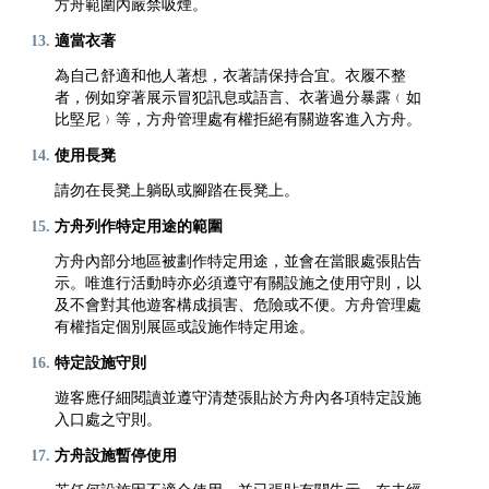
方舟範圍內嚴禁吸煙。
適當衣著
為自己舒適和他人著想，衣著請保持合宜。衣履不整
者，例如穿著展示冒犯訊息或語言、衣著過分暴露﹙如
比堅尼﹚等，方舟管理處有權拒絕有關遊客進入方舟。
使用長凳
請勿在長凳上躺臥或腳踏在長凳上。
方舟列作特定用途的範圍
方舟內部分地區被劃作特定用途，並會在當眼處張貼告
示。唯進行活動時亦必須遵守有關設施之使用守則，以
及不會對其他遊客構成損害、危險或不便。方舟管理處
有權指定個別展區或設施作特定用途。
特定設施守則
遊客應仔細閱讀並遵守清楚張貼於方舟內各項特定設施
入口處之守則。
方舟設施暫停使用