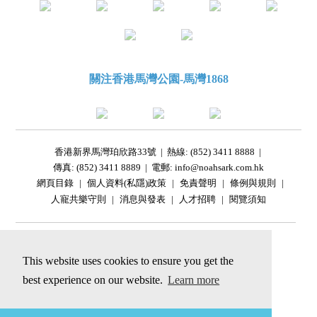
關注香港馬灣公園-馬灣1868
香港新界馬灣珀欣路33號
|
熱線: (852) 3411 8888
|
傳真: (852) 3411 8889
|
電郵: info@noahsark.com.hk
網頁目錄
|
個人資料(私隱)政策
|
免責聲明
|
條例與規則
|
人寵共樂守則
|
消息與發表
|
人才招聘
|
閱覽須知
|
This website uses cookies to ensure you get the
best experience on our website.
Learn more
網站內容包括模擬圖片，
只供參考，一切以實物為準。
© 2026馬灣公園有限公司及Golden Arc Limited 版權所有