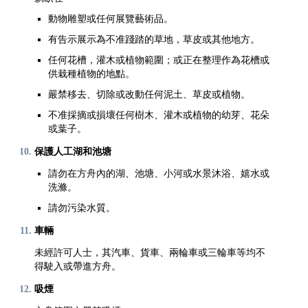
動物雕塑或任何展覽藝術品。
有告示展示為不准踐踏的草地，草皮或其他地方。
任何花槽，灌木或植物範圍；或正在整理作為花槽或
供栽種植物的地點。
嚴禁移去、切除或改動任何泥土、草皮或植物。
不准採摘或損壞任何樹木、灌木或植物的幼芽、花朵
或葉子。
保護人工湖和池塘
請勿在方舟內的湖、池塘、小河或水景沐浴、嬉水或
洗滌。
請勿污染水質。
車輛
未經許可人士，其汽車、貨車、兩輪車或三輪車等均不
得駛入或帶進方舟。
吸煙