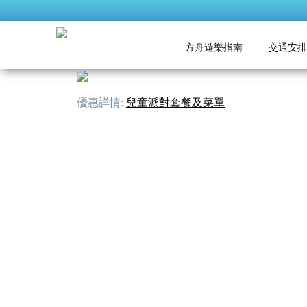
方舟遊樂指南
交通安排
優惠詳情:
兒童派對套餐及菜單