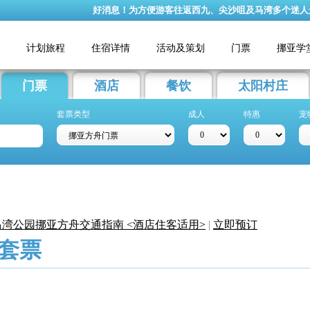
好消息！为方便游客往返西九、尖沙咀及马湾多个迷人景点，
计划旅程
住宿详情
活动及策划
门票
挪亚学
门票
酒店
餐饮
太阳村庄
套票类型
成人
特惠
宠
湾公园挪亚方舟交通指南 <酒店住客适用>
|
立即预订
套票