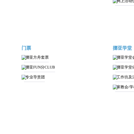
网上活动
门票
挪亚学堂
挪亚方舟套票
挪亚学堂
挪亚FUN分CLUB
挪亚学堂
专业导赏团
工作坊及
家教会/