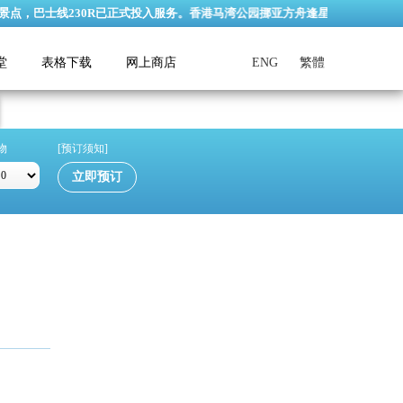
巴士线230R已正式投入服务。香港马湾公园挪亚方舟逢星期三休园 (公众假期
堂
表格下载
网上商店
ENG
繁體
物
[预订须知]