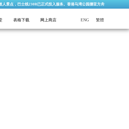
士线230R已正式投入服务。香港马湾公园挪亚方舟逢星期三休园 (公众假期及
堂
表格下载
网上商店
ENG
繁體