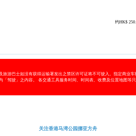
约HK$ 250.
及旅游巴士如没有获得运输署发出之禁区许可证将不可驶入。指定商业车
内「驾驶」之内容。 各交通工具服务时间、时间表、收费及位置地图等
关注香港马湾公园挪亚方舟