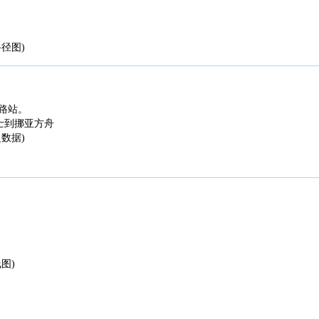
径图)
路站。
士到挪亚方舟
数据)
图)