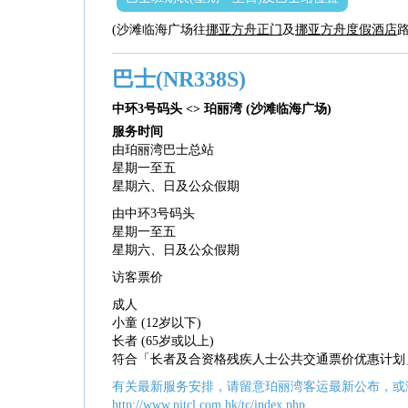
(沙滩临海广场往
挪亚方舟正门
及
挪亚方舟度假酒店
路
巴士(NR338S)
中环3号码头 <> 珀丽湾 (沙滩临海广场)
服务时间
由珀丽湾巴士总站
星期一至五
星期六、日及公众假期
由中环3号码头
星期一至五
星期六、日及公众假期
访客票价
成人
小童 (12岁以下)
长者 (65岁或以上)
符合「长者及合资格残疾人士公共交通票价优惠计划
有关最新服务安排，请留意珀丽湾客运最新公布，或
http://www.pitcl.com.hk/tc/index.php