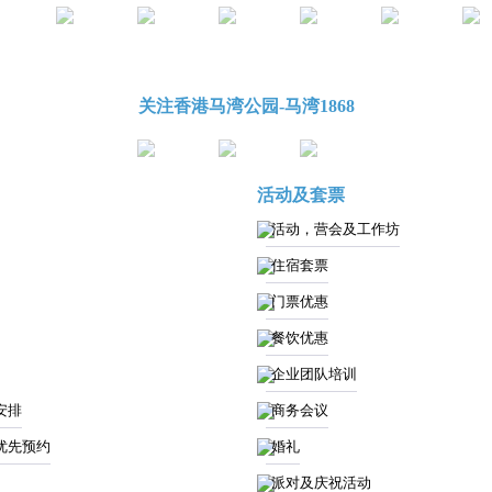
关注香港马湾公园-马湾1868
活动及套票
活动，营会及工作坊
住宿套票
门票优惠
餐饮优惠
企业团队培训
安排
商务会议
优先预约
婚礼
派对及庆祝活动