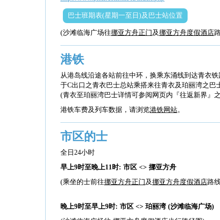
巴士班期表(星期一至日)及巴士站位置
(沙滩临海广场往
挪亚方舟正门
及
挪亚方舟度假酒店
路
港铁
从港岛线沿途各站前往中环，换乘东涌线到达青衣铁
于C出口之青衣巴士总站乘搭来往青衣及珀丽湾之巴
(青衣至珀丽湾巴士详情可参阅网页内『往返新界』之
港铁车费及列车数据，请浏览
港铁网站
。
市区的士
全日24小时
早上9时至晚上11时: 市区 <> 挪亚方舟
(乘坐的士前往
挪亚方舟正门
及
挪亚方舟度假酒店
路线
晚上9时至早上9时: 市区 <> 珀丽湾 (沙滩临海广场)