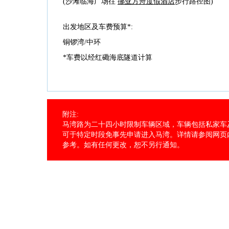
(沙滩临海广场往
挪亚方舟度假酒店
步行路径图)
出发地区及车费预算*:
铜锣湾/中环
*车费以经红磡海底隧道计算
附注:
马湾路为二十四小时限制车辆区域，车辆包括私家车
可于特定时段免事先申请进入马湾。详情请参阅网页
参考。如有任何更改，恕不另行通知。