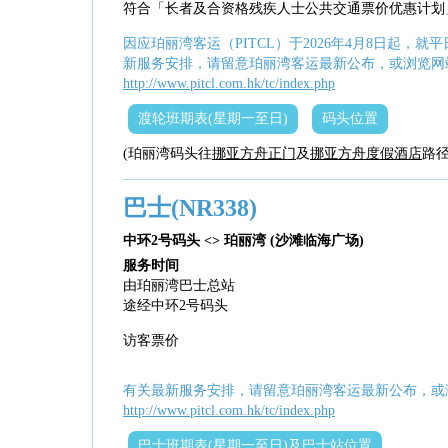
符合「长者及合资格残疾人士公共交通票价优惠计划
因应珀丽湾客运（PITCL）于2026年4月8日起，
新服务安排，请留意珀丽湾客运最新公布，或浏览网
http://www.pitcl.com.hk/tc/index.php
渡轮班期表(星期一至日)
码头位置
(珀丽湾码头往
挪亚方舟正门
及
挪亚方舟度假酒店
路径
巴士(NR338)
中环2号码头 <> 珀丽湾 (沙滩临海广场)
服务时间
由珀丽湾巴士总站
途经中环2号码头
访客票价
有关最新服务安排，请留意珀丽湾客运最新公布，或
http://www.pitcl.com.hk/tc/index.php
巴士班期表(星期一至日)及巴士站位置