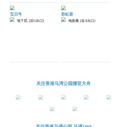
宝贝号
彩虹荟
地下层, (近G出口)
地面層, (近A出口)
关注香港马湾公园挪亚方舟
关注香港马湾公园-马湾1868