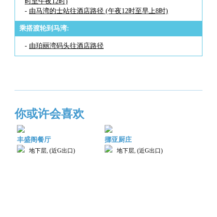
时至午夜12时)
-
由马湾的士站往酒店路径 (午夜12时至早上8时)
乘搭渡轮到马湾:
-
由珀丽湾码头往酒店路径
你或许会喜欢
丰盛阁餐厅
挪亚厨庄
地下层, (近G出口)
地下层, (近G出口)