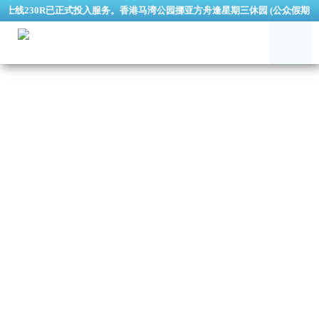
230R已正式投入服务。香港马湾公园挪亚方舟逢星期三休园 (公众假期及指定