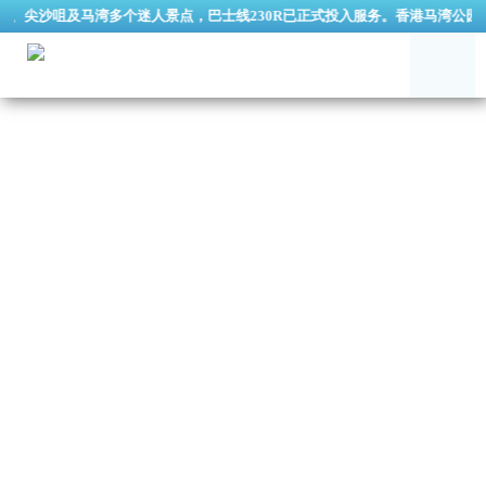
、尖沙咀及马湾多个迷人景点，巴士线230R已正式投入服务。香港马湾公园挪亚