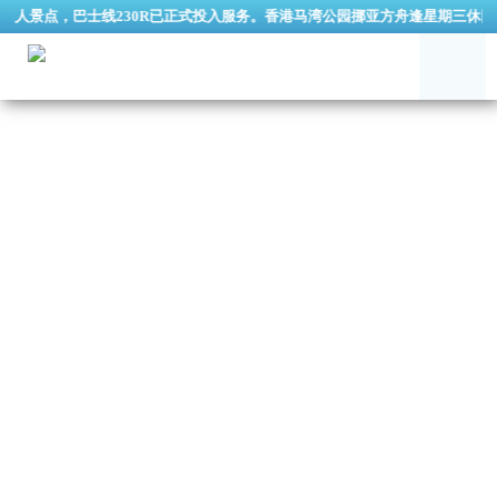
景点，巴士线230R已正式投入服务。香港马湾公园挪亚方舟逢星期三休园 (公