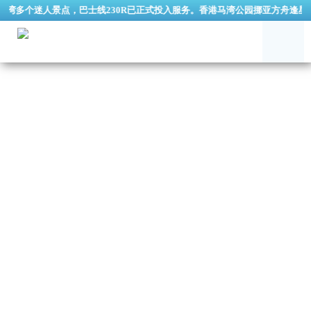
多个迷人景点，巴士线230R已正式投入服务。香港马湾公园挪亚方舟逢星期三休