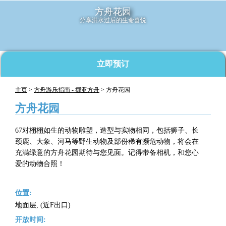
方舟花园
分享洪水过后的生命喜悦
立即预订
主页
>
方舟游乐指南 - 挪亚方舟
> 方舟花园
方舟花园
67对栩栩如生的动物雕塑，造型与实物相同，包括狮子、长
颈鹿、大象、河马等野生动物及部份稀有濒危动物，将会在
充满绿意的方舟花园期待与您见面。记得带备相机，和您心
爱的动物合照！
位置:
地面层, (近F出口)
开放时间: