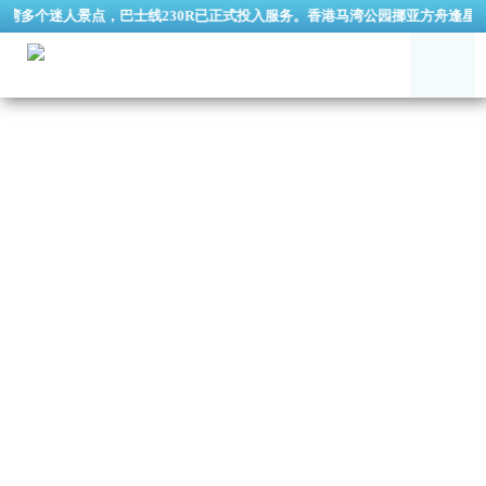
个迷人景点，巴士线230R已正式投入服务。香港马湾公园挪亚方舟逢星期三休园