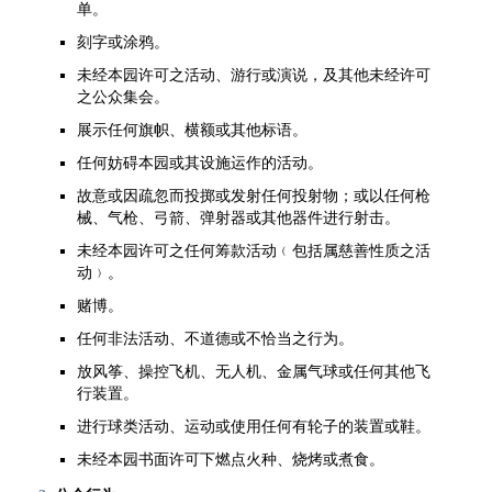
单。
刻字或涂鸦。
未经本园许可之活动、游行或演说，及其他未经许可
之公众集会。
展示任何旗帜、横额或其他标语。
任何妨碍本园或其设施运作的活动。
故意或因疏忽而投掷或发射任何投射物；或以任何枪
械、气枪、弓箭、弹射器或其他器件进行射击。
未经本园许可之任何筹款活动﹙包括属慈善性质之活
动﹚。
赌博。
任何非法活动、不道德或不恰当之行为。
放风筝、操控飞机、无人机、金属气球或任何其他飞
行装置。
进行球类活动、运动或使用任何有轮子的装置或鞋。
未经本园书面许可下燃点火种、烧烤或煮食。