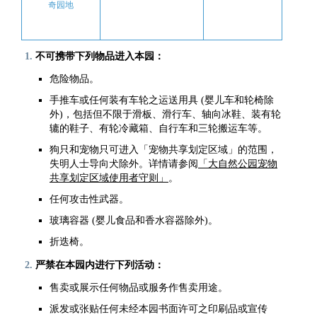
奇园地
不可携带下列物品进入本园：
危险物品。
手推车或任何装有车轮之运送用具 (婴儿车和轮椅除
外)，包括但不限于滑板、滑行车、轴向冰鞋、装有轮
辘的鞋子、有轮冷藏箱、自行车和三轮搬运车等。
狗只和宠物只可进入「宠物共享划定区域」的范围，
失明人士导向犬除外。详情请参阅
「大自然公园宠物
共享划定区域使用者守则」
。
任何攻击性武器。
玻璃容器 (婴儿食品和香水容器除外)。
折迭椅。
严禁在本园内进行下列活动：
售卖或展示任何物品或服务作售卖用途。
派发或张贴任何未经本园书面许可之印刷品或宣传