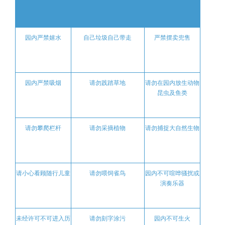
园内严禁嬉水
自己垃圾自己带走
严禁摆卖兜售
园内严禁吸烟
请勿践踏草地
请勿在园内放生动物
昆虫及鱼类
请勿攀爬栏杆
请勿采摘植物
请勿捕捉大自然生物
请小心看顾随行儿童
请勿喂饲雀鸟
园内不可喧哗骚扰或
演奏乐器
未经许可不可进入历
请勿刻字涂污
园内不可生火