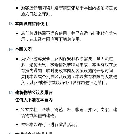
游客应仔细阅读并遵守清楚张贴于本园内各项特定设
施入口处之守则。
本园设施暂停使用
若任何设施因不适合使用，并已在适当处张贴有关告
示，在未经本园许可下切勿使用。
本园关闭
为保证游客安全、及因保安和秩序需要，当人流过
多、恶劣天气、极端情况或特别事故，本园有权在没
有预先通知，临时更改本园及各项设施的开放时间，
关闭本园或个别展区及设施；本园亦有权限制人数进
入，以及/或暂停或取消任何设施内进行之节目。
建筑物的竖设及露营
任何人不准在本园内
竖立支柱、路轨、篱芭、杆、帐篷、摊位、支架、建
筑物或其他构建物。
未经本园许可下进行露营活动。