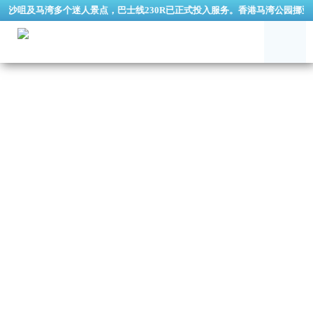
及马湾多个迷人景点，巴士线230R已正式投入服务。香港马湾公园挪亚方舟逢星