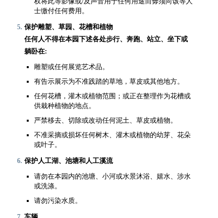
权将此等影像或/及声音用于任何用途而毋须向该等人
士缴付任何费用。
保护雕塑、草园、花槽和植物
任何人不得在本园下述各处步行、奔跑、站立、坐下或
躺卧在:
雕塑或任何展览艺术品。
有告示展示为不准践踏的草地，草皮或其他地方。
任何花槽，灌木或植物范围；或正在整理作为花槽或
供栽种植物的地点。
严禁移去、切除或改动任何泥土、草皮或植物。
不准采摘或损坏任何树木、灌木或植物的幼芽、花朵
或叶子。
保护人工湖、池塘和人工溪流
请勿在本园内的池塘、小河或水景沐浴、嬉水、涉水
或洗涤。
请勿污染水质。
车辆