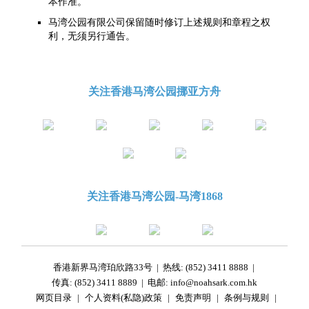
本作准。
马湾公园有限公司保留随时修订上述规则和章程之权
利，无须另行通告。
关注香港马湾公园挪亚方舟
关注香港马湾公园-马湾1868
香港新界马湾珀欣路33号
|
热线: (852) 3411 8888
|
传真: (852) 3411 8889
|
电邮: info@noahsark.com.hk
网页目录
|
个人资料(私隐)政策
|
免责声明
|
条例与规则
|